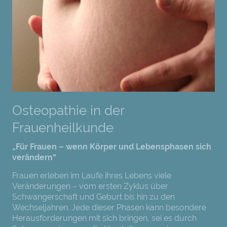
Osteopathie in der
Frauenheilkunde
„Für Frauen – wenn Körper und Lebensphasen sich
verändern“
Frauen erleben im Laufe ihres Lebens viele
Veränderungen – vom ersten Zyklus über
Schwangerschaft und Geburt bis hin zu den
Wechseljahren. Jede dieser Phasen kann besondere
Herausforderungen mit sich bringen, sei es durch